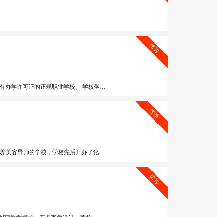
优 选
平米。2013年获中国成功企业示范学校——全国十大知名化妆培训机构。
优 选
员技能素质，拉高学员收入水平”为培训目的！通过技能改变千万学员和他们背后的家庭命运！
优 选