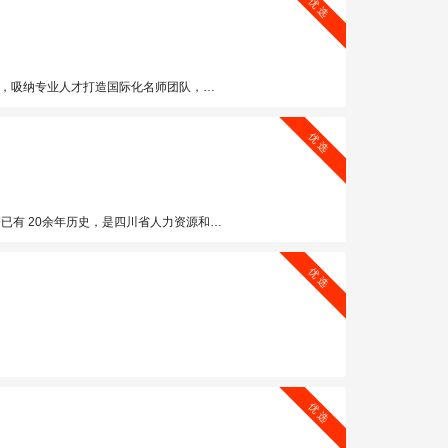
优 选
全国输送化妆造型师数万名， 奢妃自主特色的全新教学体系是中国形象设计培训行业的率先提倡者。
优 选
名：文绣、美容、化妆、美 甲行业精英，被誉为"中国职业技能培训的摇篮"。
优 选
优 选