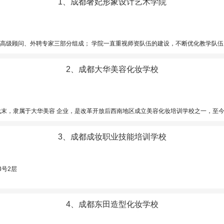
1、成都奢妃形象设计艺术学院
伍，吸纳专业人才打造国际化名师团队，立足成都市中心,五星级商场办学，现已发展成一家拥有5000平米，集技术研发、教学培养、形象顾问、高端定制于一体的时尚产业基地，年培养学员达2000多人次，累计为
2、成都大华美容化妆学校
区成立美容化妆培训学校之一，至今已有 20余年历史，是四川省人力资源和社会保障厅批准的“职业技能鉴定 所”（川劳动鉴字 -125 所）。已培养了上万
3、成都成妆职业技能培训学校
3号2层
4、成都东田造型化妆学校