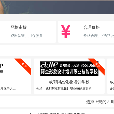
严格审核
合理价格
资质认证、用心服务
价格合理、拒绝乱
推 荐
推 荐
成都阿杰化妆培训学校
成
介绍：四川大华美容文绣艺术专业学校成立于上世纪80年代末，隶属于大华美容 企业，是改革开放后西南地区成立美容化妆培训学校之一，至今已有 20余年历史，是四川省人力资源和社会保障厅批准的“职业技能鉴定 所”（川劳动鉴字 -125 所）。已培养了上万名：文绣、美容、化妆、美 甲行业精英，被誉为"中国职业技能培训的摇篮"。
介绍：成都阿杰形象设计职业技能培训学校是经成都市人社局批准成立的一家从事美发、化妆、美甲、美容的专业技能培训学校《学校办学许可证号：2255A00540042》 ，是国家职业技能鉴定所、成都市定点培训机构。由留美归来的国际发型导师、中国十大美发大师阿杰先生于1997年创立。学校地处成都市繁华时尚商圈春熙路，占地面积1300平方米。学校一直致力于打造中国最具影响力的美业培训品牌，是西南最早从事时尚教育培训的学校之一。
选择正规的四川化妆