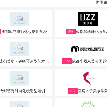
优质四
成都库克摄影化妆培训学校
成都黑珍珠化妆学
开业
成都美琪・钟晓琴造型艺术培
成都米图米美妆国际
开业
训学校
成都艺秀时尚化妆造型培训学
宜宾木子美妆学
关闭
校