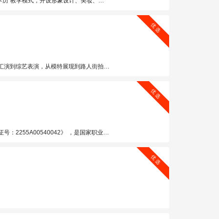
以学生为中心，“实训实战”、“学中做做中学”，培养高技能时尚美业人才，服务高端时尚美业。
优 选
潮流的地方，就会有枫尚形象设计人忙碌而快乐的身影。
优 选
平方米。学校一直致力于打造中国最具影响力的美业培训品牌，是西南最早从事时尚教育培训的学校之一。
优 选