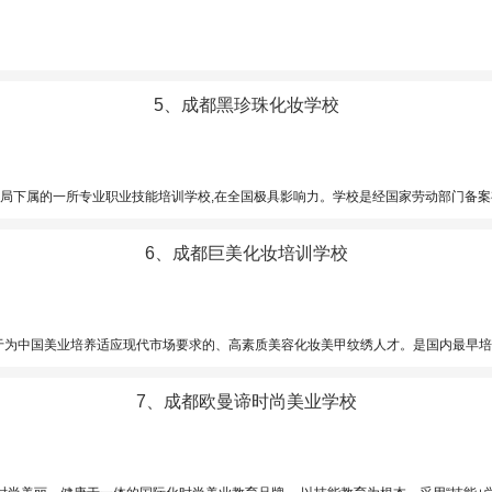
5、成都黑珍珠化妆学校
具影响力。学校是经国家劳动部门备案有办学许可证的正规职业学校。 学校坐落于成都市中心——成都市电视塔旁，地理位置优越，交通便利，占地约5000
6、成都巨美化妆培训学校
。是国内最早培养美容导师的学校，学校先后开办了化妆造型、美甲美睫、半永久纹绣、高科美容美牙管理、医美咨询师、微整塑形、健康管理等专业。以“授人以美，导善于心”为办学宗旨，以“提升学
7、成都欧曼谛时尚美业学校