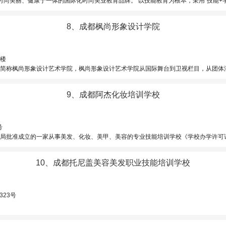
采用“技能+学历”教学模式，开设形象设计、美妆、美容、美发、美甲、健康服务与管理等特色专业和精品课程， 专为学生打造“世界技能大赛标准实训基地”、“国际大型T台秀场”、“欧曼谛高端时尚美业沙龙”，
8、成都枫尚形象设计学院
楼
艺术学院，枫尚形象设计艺术学院从国际舞台到卫视栏目，从团体汇演到综艺表演，从模特展现到路人街拍……有时尚
9、成都阿杰化妆培训学校
号
证号：2255A00540042》 ，是国家职业技能鉴定所、成都市定点培训机构。由留美归来的国际发型导师、中国十大美发大师阿杰先生于1997年创立。学校地处成都市繁华时尚商圈春熙路，占地面积1300
10、成都托尼盖美容美发职业技能培训学校
323号