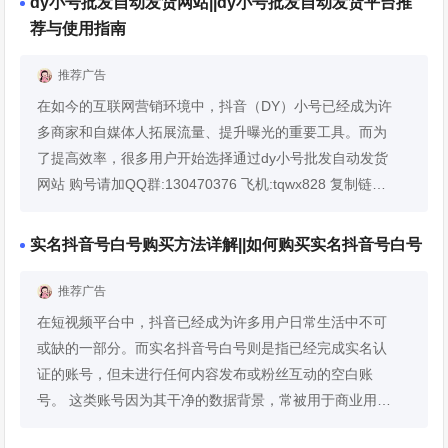
dy小号批发自动发货网站||dy小号批发自动发货平台推
荐与使用指南
推荐广告
在如今的互联网营销环境中，抖音（DY）小号已经成为许
多商家和自媒体人拓展流量、提升曝光的重要工具。而为
了提高效率，很多用户开始选择通过dy小号批发自动发货
网站 购号请加QQ群:130470376 飞机:tqwx828 复制链接
浏览器打开：vo.ureiojsa.top永不失联 或dy小号批发自动
发货平台来获取资源。这类平台不仅...
展开详情
实名抖音号白号购买方法详解||如何购买实名抖音号白号
推荐广告
在短视频平台中，抖音已经成为许多用户日常生活中不可
或缺的一部分。而实名抖音号白号则是指已经完成实名认
证的账号，但未进行任何内容发布或粉丝互动的空白账
号。 这类账号因为其干净的数据背景，常被用于商业用
途，如品牌推广、广告投放等。 对于很多商家和自媒体人