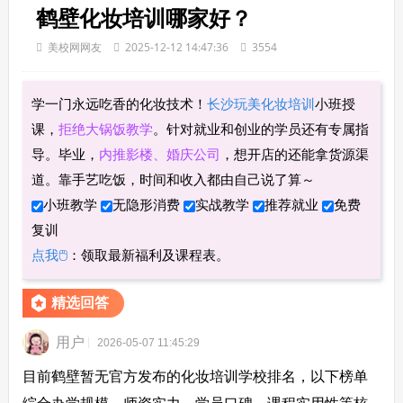
鹤壁化妆培训哪家好？
美校网网友
2025-12-12 14:47:36
3554
学一门永远吃香的化妆技术！
长沙玩美化妆培训
小班授
课，
拒绝大锅饭教学
。针对就业和创业的学员还有专属指
导。毕业，
内推影楼、婚庆公司
，想开店的还能拿货源渠
道。靠手艺吃饭，时间和收入都由自己说了算～
小班教学
无隐形消费
实战教学
推荐就业
免费
复训
点我🖱
：领取最新福利及课程表。
精选回答
用户
2026-05-07 11:45:29
目前鹤壁暂无官方发布的化妆培训学校排名，以下榜单