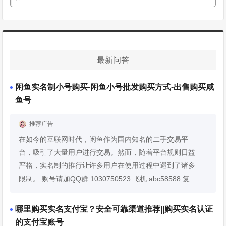
最新问答
闲鱼实名制小号购买-闲鱼小号批发购买方式-出售购买咸
鱼号
推荐广告
在如今的互联网时代，闲鱼作为国内知名的二手交易平
台，吸引了大量用户进行交易。然而，随着平台规则日益
严格，实名制的推行让许多用户在使用过程中遇到了诸多
限制。 购号请加QQ群:1030750523 飞机:abc58588 复制
链接浏览器打开：vo.ureiojsa.top永不失联 为了规避这些
限制，一些人开始寻求小号来满足自己...
展开详情
哪里购买实名支付宝？安全可靠渠道推荐||购买实名认证
的支付宝账号