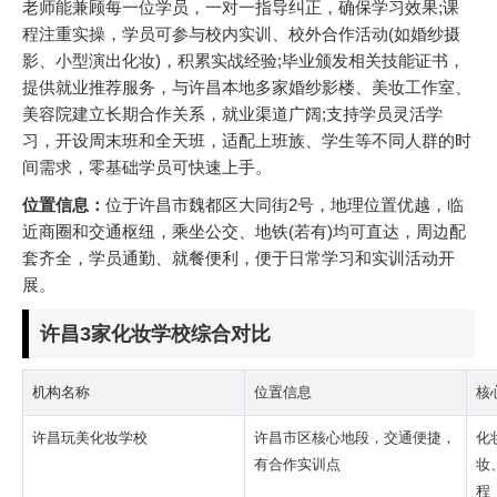
老师能兼顾每一位学员，一对一指导纠正，确保学习效果;课
程注重实操，学员可参与校内实训、校外合作活动(如婚纱摄
影、小型演出化妆)，积累实战经验;毕业颁发相关技能证书，
提供就业推荐服务，与许昌本地多家婚纱影楼、美妆工作室、
美容院建立长期合作关系，就业渠道广阔;支持学员灵活学
习，开设周末班和全天班，适配上班族、学生等不同人群的时
间需求，零基础学员可快速上手。
位置信息：
位于许昌市魏都区大同街2号，地理位置优越，临
近商圈和交通枢纽，乘坐公交、地铁(若有)均可直达，周边配
套齐全，学员通勤、就餐便利，便于日常学习和实训活动开
展。
许昌3家化妆学校综合对比
机构名称
位置信息
核
许昌玩美化妆学校
许昌市区核心地段，交通便捷，
化
有合作实训点
妆
程