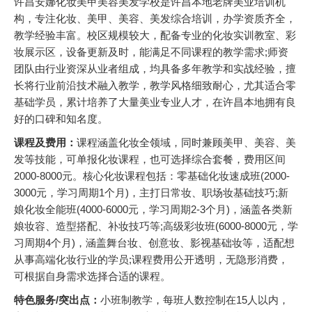
许昌安娜化妆美甲美容美发学校是许昌本地老牌美业培训机
构，专注化妆、美甲、美容、美发综合培训，办学资质齐全，
教学经验丰富。校区规模较大，配备专业的化妆实训教室、彩
妆展示区，设备更新及时，能满足不同课程的教学需求;师资
团队由行业资深从业者组成，均具备多年教学和实战经验，擅
长将行业前沿技术融入教学，教学风格细致耐心，尤其适合零
基础学员，累计培养了大量美业专业人才，在许昌本地拥有良
好的口碑和知名度。
课程及费用：
课程涵盖化妆全领域，同时兼顾美甲、美容、美
发等技能，可单报化妆课程，也可选择综合套餐，费用区间
2000-8000元。核心化妆课程包括：零基础化妆速成班(2000-
3000元，学习周期1个月)，主打日常妆、职场妆基础技巧;新
娘化妆全能班(4000-6000元，学习周期2-3个月)，涵盖各类新
娘妆容、造型搭配、补妆技巧等;高级彩妆班(6000-8000元，学
习周期4个月)，涵盖舞台妆、创意妆、影视基础妆等，适配想
从事高端化妆行业的学员;课程费用公开透明，无隐形消费，
可根据自身需求选择合适的课程。
特色服务/突出点：
小班制教学，每班人数控制在15人以内，