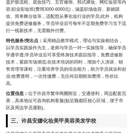
盖护肤流程、底妆技巧、五官修饰、韩式裸妆、网红妆容等内
容;职业彩妆班(费用3000-6000元)，涵盖职场妆容、新娘跟
妆、简单舞台妆等，适配想从事化妆行业的学员;此外，机构
提供免费进修服务，学员毕业后可每年不定期免费学习当下流
行一线新技术，无需额外付费。
特色服务/突出点：
采用精品教学模式，理论与实操相结合，
以学员实践操作为主，老师与学员一对一实操指导，确保学员
学通学透;学员毕业后可享受终身技术跟踪指导，免费进修新
技术，紧跟市场潮流;在技术培训的同时，增加个人演讲、销
售管理等课程，注重培养学员的综合能力，助力学员就业和创
业;收费透明，一次性缴费，无任何后期附加费用，性价比
高。
位置信息：
位于许昌市繁华商圈附近，交通便利，周边配套完
善，具体地址可咨询机构客服(贴近魏都区核心区域，便于市
区及周边学员通勤)。
三、许昌安娜化妆美甲美容美发学校