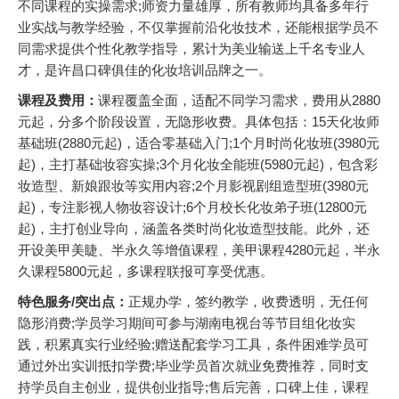
不同课程的实操需求;师资力量雄厚，所有教师均具备多年行
业实战与教学经验，不仅掌握前沿化妆技术，还能根据学员不
同需求提供个性化教学指导，累计为美业输送上千名专业人
才，是许昌口碑俱佳的化妆培训品牌之一。
课程及费用：
课程覆盖全面，适配不同学习需求，费用从2880
元起，分多个阶段设置，无隐形收费。具体包括：15天化妆师
基础班(2880元起)，适合零基础入门;1个月时尚化妆班(3980元
起)，主打基础妆容实操;3个月化妆全能班(5980元起)，包含彩
妆造型、新娘跟妆等实用内容;2个月影视剧组造型班(3980元
起)，专注影视人物妆容设计;6个月校长化妆弟子班(12800元
起)，主打创业导向，涵盖各类时尚化妆造型技能。此外，还
开设美甲美睫、半永久等增值课程，美甲课程4280元起，半永
久课程5800元起，多课程联报可享受优惠。
特色服务/突出点：
正规办学，签约教学，收费透明，无任何
隐形消费;学员学习期间可参与湖南电视台等节目组化妆实
践，积累真实行业经验;赠送配套学习工具，条件困难学员可
通过外出实训抵扣学费;毕业学员首次就业免费推荐，同时支
持学员自主创业，提供创业指导;售后完善，口碑上佳，课程