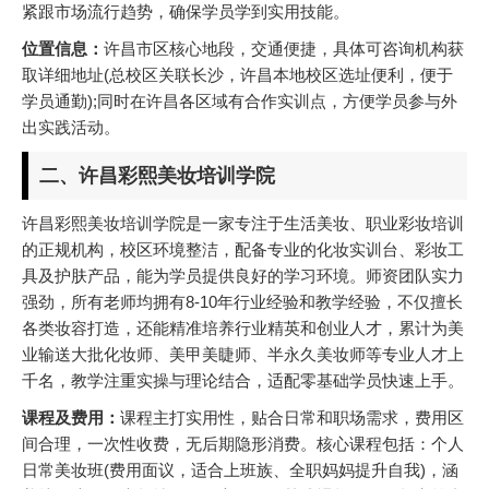
紧跟市场流行趋势，确保学员学到实用技能。
位置信息：
许昌市区核心地段，交通便捷，具体可咨询机构获
取详细地址(总校区关联长沙，许昌本地校区选址便利，便于
学员通勤);同时在许昌各区域有合作实训点，方便学员参与外
出实践活动。
二、许昌彩熙美妆培训学院
许昌彩熙美妆培训学院是一家专注于生活美妆、职业彩妆培训
的正规机构，校区环境整洁，配备专业的化妆实训台、彩妆工
具及护肤产品，能为学员提供良好的学习环境。师资团队实力
强劲，所有老师均拥有8-10年行业经验和教学经验，不仅擅长
各类妆容打造，还能精准培养行业精英和创业人才，累计为美
业输送大批化妆师、美甲美睫师、半永久美妆师等专业人才上
千名，教学注重实操与理论结合，适配零基础学员快速上手。
课程及费用：
课程主打实用性，贴合日常和职场需求，费用区
间合理，一次性收费，无后期隐形消费。核心课程包括：个人
日常美妆班(费用面议，适合上班族、全职妈妈提升自我)，涵