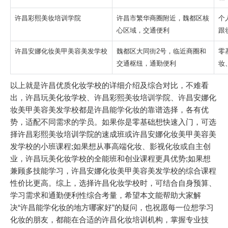
许昌彩熙美妆培训学院
许昌市繁华商圈附近，魏都区核
个
心区域，交通便利
跟
许昌安娜化妆美甲美容美发学校
魏都区大同街2号，临近商圈和
零
交通枢纽，通勤便利
妆
以上就是许昌优质化妆学校的详细介绍及综合对比，不难看
出，许昌玩美化妆学校、许昌彩熙美妆培训学院、许昌安娜化
妆美甲美容美发学校都是许昌能学化妆的靠谱选择，各有优
势，适配不同需求的学员。如果你是零基础想快速入门，可选
择许昌彩熙美妆培训学院的速成班或许昌安娜化妆美甲美容美
发学校的小班课程;如果想从事高端化妆、影视化妆或自主创
业，许昌玩美化妆学校的全能班和创业课程更具优势;如果想
兼顾多技能学习，许昌安娜化妆美甲美容美发学校的综合课程
性价比更高。综上，选择许昌化妆学校时，可结合自身预算、
学习需求和通勤便利性综合考量，希望本文能帮助大家解
决“许昌能学化妆的地方哪家好”的疑问，也祝愿每一位想学习
化妆的朋友，都能在合适的许昌化妆培训机构，掌握专业技