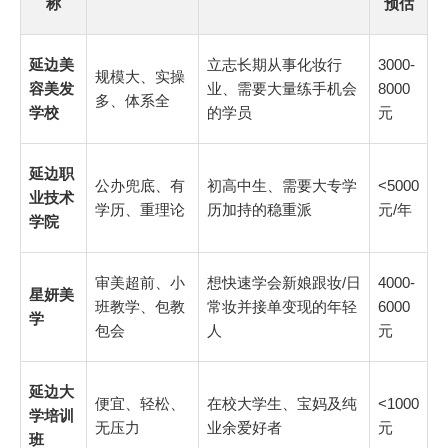
称
预估
延边美
立志长期从事化妆行
3000-
规模大、实操
容美发
业、需要大量练手机会
8000
多、体系全
学校
的学员
元
延边职
公办兜底、有
初高中生、需要大专学
<5000
业技术
学历、重理论
历加持的稳重派
元/年
学院
审美超前、小
想快速学会新娘跟妆/日
4000-
星妍美
班教学、包教
常妆并接单变现的年轻
6000
学
包会
人
元
延边大
便宜、轻松、
在校大学生、宝妈及纯
<1000
学培训
无压力
业余爱好者
元
班