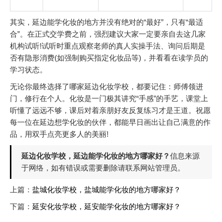
其实，延边能学化妆的地方并没有绝对的“最好”，只有“最适
合”。在正式交学费之前，强烈建议大家一定要亲自去这几家
机构试听!​试听时重点观察老师的真人实操手法、询问后期是
否有隐形消费(如强制购买指定化妆品等)，并看看在读学员的
学习状态。
无论你最终选择了哪家延边化妆学校，都要记住：师傅领进
门，修行在个人。化妆是一门极其讲究“手感”的手艺，课堂上
听懂了远远不够，课后对着亲朋好友反复练习才是王道。祝愿
每一位在延边想学化妆的伙伴，都能早日画出让自己满意的作
品，用双手点亮更多人的美丽!
延边化妆学校，延边能学化妆的地方哪家好？
信息来源
于网络，如有错误或需要删除请联系网站管理员。
上篇：
盐城化妆学校，盐城能学化妆的地方哪家好？
下篇：
延安化妆学校，延安能学化妆的地方哪家好？