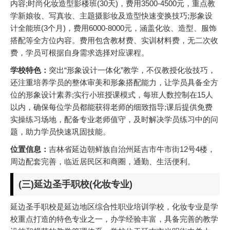
内容;时尚化妆造型影楼班(30天)，费用3500-4500元，重点教
学新娘妆、写真妆、主题摄影妆及造型快速变换技巧;形象设
计全能班(3个月)，费用6000-8000元，涵盖化妆、造型、服饰
搭配等全方位内容。费用包含教材费、实训材料费，无二次收
费，学员可根据自身需求选择对应课程。
学校特色：
突出“形象设计一体化”教学，不仅教授化妆技巧，
还注重培养学员的整体审美和形象搭配能力，让学员具备全方
位的形象设计素养;实行小班授课模式，每班人数控制在15人
以内，确保每位学员都能获得老师的细致指导;课后提供免费
实操练习场地，配备专业老师值守，及时解决学员练习中的问
题，助力学员快速巩固技能。
位置信息：
吉林省延边朝鲜族自治州延吉市牛市街12号4楼，
周边配套完善，临近居民区和商圈，通勤、生活便利。
(三)延边圣手职校(化妆专业)
延边圣手职校是延边地区综合性职业培训学校，化妆专业是学
校重点打造的特色专业之一，办学经验丰富，具备完善的教学