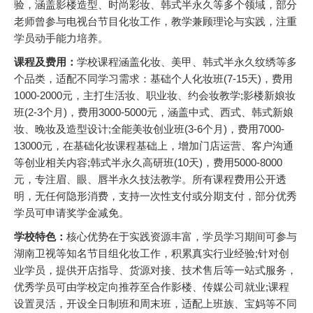
验，涵盖影楼造型、时尚彩妆、韩式半永久等多个领域，部分
老师曾参与电视台节目化妆工作，教学兼顾理论与实践，注重
学员动手能力培养。
课程及费用：
学校课程涵盖化妆、美甲、韩式半永久纹绣等多
个品类，适配不同学习需求：基础个人化妆班(7-15天)，费用
1000-2000元，主打生活妆、职业妆、约会妆教学;影楼新娘妆
班(2-3个月)，费用3000-5000元，涵盖中式、西式、韩式新娘
妆、晚妆及造型设计;全能美妆创业班(3-6个月)，费用7000-
13000元，在基础化妆课程基础上，增加门店运营、客户沟通
等创业相关内容;韩式半永久高研班(10天)，费用5000-8000
元，专注眉、眼、唇半永久技法教学。所有课程费用公开透
明，无任何隐形消费，支持一次性支付或分期支付，部分优秀
学员可申请奖学金减免。
学校特色：
核心优势在于实践资源丰富，学员学习期间可参与
湖南卫视等知名节目组化妆工作，积累真实行业经验;针对创
业学员，提供开店指导、货源对接、技术售后等一站式服务，
优秀学员可由学校定向推荐至合作影楼、传媒公司就业;课程
设置灵活，开设全日制班和周末班，适配上班族、宝妈等不同