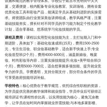
设施和规范的教学管理体系。学校位于延吉市光明街中关大
厦，交通便捷，校内配备专业化妆教室、实训场地，拥有全套
优质化妆工具和彩妆产品，能满足学员从基础到进阶的实操需
求。师资团队由行业资深美妆讲师组成，教学风格严谨，注重
基础技能夯实，擅长针对不同学员的学习能力制定个性化教学
计划，适合零基础、想系统学习化妆技能的学员。
课程及费用：
课程以实用型化妆技能为主，主打短期入门和中
期进阶，具体如下：基础化妆速成班(15天)，费用1500-2500
元，专注生活妆、职业妆基础教学，适合新手快速上手;专业
化妆造型班(2个月)，费用4000-6000元，涵盖新娘妆、晚宴
妆、时尚彩妆等内容，注重实操技能提升;化妆+美甲组合班(3
个月)，费用5000-7000元，适合想掌握多项技能、提升就业竞
争力的学员。学费透明，支持分期支付，部分符合条件的学员
可享受政府技能培训补贴。
学校特色：
核心优势在于教学规范，依托综合性职校的资源，
为学员提供完善的教学保障和就业指导，学员毕业后可获得正
规培训证书;课程性价比高，以实用技能为核心，避免冗余教
学，让学员在短时间内掌握就业所需技能;与本地多家影楼、