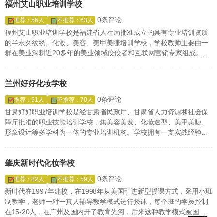
福州艾山职业培训学校
0条评论
推荐：56人
不推荐：63人
福州艾山职业培训学校是福建省人社局批准成立的具有专业培训资质
的半永久纹绣、化妆、美容、美甲美睫培训学校，学校教师主要由一
群在美业深耕近20多年的美业领域佼佼者和互联网营销专家组成。多
年来，艾山向美业市场输送了大批的优秀半永久纹绣师、化妆师、美
容师、形象设计师等美业从业人员，受到业界和市场的一致好评，成
为了一所真正具备专业影响力的品牌学校,塑造了行业标杆形象。
兰州好好化妆学校
0条评论
推荐：51人
不推荐：70人
甘肃好好职业培训学校是经甘肃省民政厅、甘肃省人力资源和社会保
障厅批准的职业技能培训学校，集美容美发、化妆造型、美甲美睫、
形象设计等多学科为一体的专业培训机构。学校拥有一支实战经验丰
富的专家顾问师资团队。多年来，秉承“用良心教学“的办学理念，向
社会培养适应市场需求的美业应用型专业人才上万名。
肇庆新时代化妆学校
0条评论
推荐：82人
不推荐：59人
新时代在1997年建校，在1998年从美国引进新型授课方式，采用小班
制教学，老师一对一真人辅导教学模式进行授课，每个班的学员控制
在15-20人，在广州及国内开了教育先河，后来这种教学模式被国内