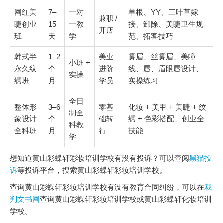
网红美
7–
一对
单根、YY、三叶草嫁
兼职 /
睫创业
15
一教
接、卸除、美睫卫生规
开店
班
天
学
范、拓客技巧
韩式半
1–2
美业
雾眉、丝雾眉、美瞳
小班 +
永久纹
个
进阶
线、唇、眉眼唇设计、
实操
绣班
月
学员
实操练习
全日
整体形
3–6
零基
化妆 + 美甲 + 美睫 + 纹
制全
象设计
个
础转
绣 + 色彩搭配、创业全
科教
全科班
月
行
技能
学
想知道黄山彩蝶轩彩妆培训学校有没有投诉？可以查阅
黑猫投
诉
等投诉平台，搜索黄山彩蝶轩彩妆培训学校。
查询黄山彩蝶轩彩妆培训学校有没有教育合同纠纷，可以在
裁
判文书网
查询黄山彩蝶轩彩妆培训学校或黄山彩蝶轩化妆培训
学校。