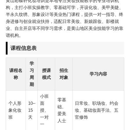
黄山彩蝶轩化妆培训是本地专注美妆技能教学的专业培训机
构，主打小班实操教学、零基础可学，开设化妆、美甲美睫、
半永久纹绣、形象设计等美业热门课程，提供一对一指导、终
身进修与创业就业扶持，适配日常美妆、新娘跟妆、影楼就
业、自主开店等不同学习需求，是黄山地区美业技能学习的靠
谱机构。
课程信息表
学
课程名
习
授课
招生
学习内容
称
周
模式
对象
期
小班
零基
个人形
10–
面
日常妆、职场妆、约会
础、
象化妆
15
授、
妆、基础妆面手法、五
爱美
班
天
一对
官修饰
人士
一