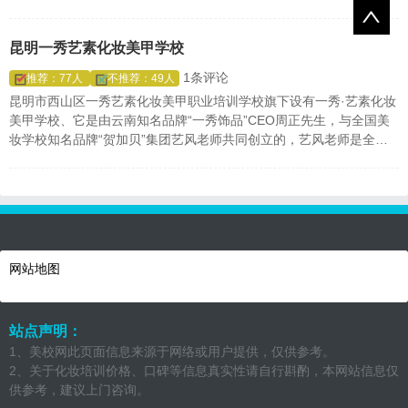
其他学校引用至今。
昆明一秀艺素化妆美甲学校
1条评论
推荐：77人
不推荐：49人
昆明市西山区一秀艺素化妆美甲职业培训学校旗下设有一秀·艺素化妆
美甲学校、它是由云南知名品牌“一秀饰品”CEO周正先生，与全国美
妆学校知名品牌“贺加贝”集团艺风老师共同创立的，艺风老师是全国
十佳化妆造型师，成立一秀·艺素·旨在将全球最时尚的技术带入云
南，让云南的女性能够快速学习到最时尚的技能，同时成就亿万女性
的创业梦想！
网站地图
站点声明：
1、美校网此页面信息来源于网络或用户提供，仅供参考。
2、关于化妆培训价格、口碑等信息真实性请自行斟酌，本网站信息仅
供参考，建议上门咨询。