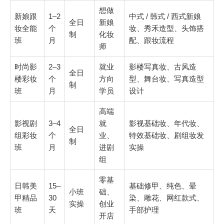
想做
新娘跟
1–2
中式 / 韩式 / 西式新娘
全日
新娘
妆全能
个
妆、秀禾造型、头饰搭
制
化妆
班
月
配、跟妆流程
师
时尚影
2–3
就业
影楼写真妆、古风造
全日
楼彩妆
个
方向
型、舞台妆、写真造型
制
班
月
学员
设计
高端
影视剧
3–4
就
影视基础妆、年代妆、
全日
组彩妆
个
业、
特效基础妆、剧组妆发
制
班
月
进剧
实操
组
零基
日韩美
15–
基础修甲、纯色、晕
小班
础、
甲精品
30
染、雕花、网红款式、
实操
创业
班
天
手部护理
开店