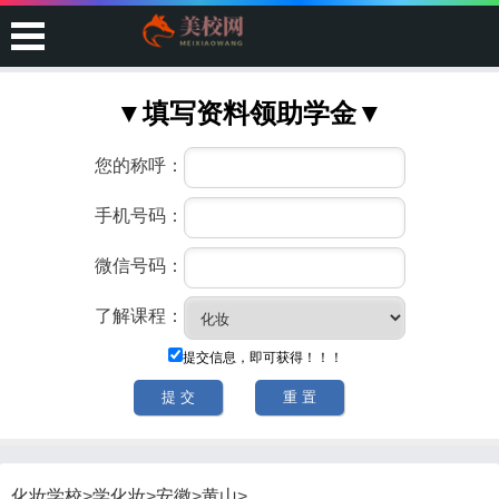
化妆学校
>
学化妆
>
安徽
>
黄山
>