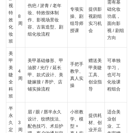
需有基
视
伤疤 / 淤青 / 老年
专项实
提供影
础化妆
特
妆、特效假体制
8
操、剧
视剧组
功底，
效
作、影视场景妆
周
组导师
实习机
面向影
化
容、古装造型、剧
授课
会
视 / 剧组
妆
组化妆流程
方向
班
美
甲
美甲基础修形、甲
赠送美
可单独
手把手
美
油胶 / 光疗 / 延长
甲美睫
学习，
4
教学、
睫
甲、款式设计、美
工具、
也可与
周
真人实
全
睫嫁接 / 养护、店
创业指
化妆课
操
科
铺实操流程
导
程组合
班
半
眉 / 眼 / 唇半永久
小班教
适合美
永
提供耗
设计、纹绣技法、
学、模
业创
久
3
材、创
配色技巧、术后护
型 +
业、工
定
周
业开店