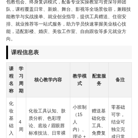
包教包会、终身复训模式，配备专业实操教室与资深导师团
队，课程覆盖日常、新娘、舞台、影视等全场景妆容，兼顾技
能教学与实战接单、就业创业指导，提供工具赠送、住宿安
排、就业推荐等一站式服务，助力学员快速掌握美业核心技
能，适配影楼、婚庆、美妆工作室、自由跟妆等多元就业方
向。
课程信息表
课
学
程
习
教学模
配套服
核心教学内容
备注
名
周
式
务
称
期
化
小班制
零基础
妆
化妆工具认知、肤
赠送基
（15
可学，
基
质分析、色彩理
础化妆
4
人
结业可
础
论、底妆 / 眉眼唇
工具、
周
内）、
独立完
入
标准技法、日常裸
免费复
理论 +
成日常