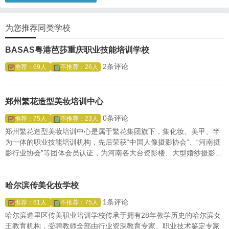
为您推荐同类学校
BASAS粤港芭莎重庆职业技能培训学校
2条评论
推荐：69人
不推荐：26人
郑州繁花造型美妆培训中心
0条评论
推荐：75人
不推荐：23人
郑州繁花造型美妆培训中心是属于繁花集团旗下，集化妆、美甲、半
为一体的职业技能培训机构，先后荣获“中国人像摄影协会”、“河南摄
影行业协会”等团体会员认证，为河南各大台资影楼、大型婚纱摄影工
作室等单位定点委培训、化妆、专业技能人才。旗下拥有直营婚纱摄
影，让学员边学习学实践，是国内仅有的一体化教学单位之一，河南
知名摄影化妆培训品牌。
哈尔滨传美化妆学校
1条评论
推荐：61人
不推荐：75人
哈尔滨道里区传美职业培训学校传承于拥有28年教学历史的哈尔滨女
王教育机构，受聘教师全部由行业资深教育专家、职业技术鉴定专家