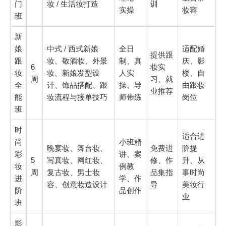
门
妆 / 生活妆打造
训
实操
妆容
班
新
娘
中式 / 西式新娘
全日
适配婚
提供跟
跟
妆、敬酒妆、外景
制、真
庆、影
6
妆实
妆
妆、新娘发型设
人实
楼、自
周
习、就
全
计、饰品搭配、跟
操、导
由跟妆
业推荐
能
妆流程与接单技巧
师带练
岗位
班
时
适合进
尚
小班精
晚宴妆、舞台妆、
免费进
阶提
彩
讲、案
5
写真妆、网红妆、
修、作
升、从
妆
例教
周
复古妆、男士妆
品集指
事时尚
进
学、作
容、创意妆造设计
导
美妆行
阶
品创作
业
班
影