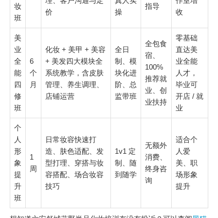
理、客户沟通与定
真人实
作室增
妆
指导
价
操
收
班
美
零基础
全包食
业
化妆 + 美甲 + 美容
全日
直达美
宿、
全
6
+ 美发四大模块全
制、模
业全能
100%
能
个
系统教学，含皮肤
块化进
人才，
推荐就
四
月
管理、养生调理、
阶、总
毕业可
业、创
修
店铺运营
监带班
开店 / 就
业扶持
班
业
个
人
日常妆容快速打
适合个
无额外
形
造、肤色适配、发
1v1 定
人爱
1
消费、
象
型打理、穿搭与妆
制、随
美、职
周
终身咨
提
容搭配、场合妆容
到随学
场形象
询
升
技巧
提升
班