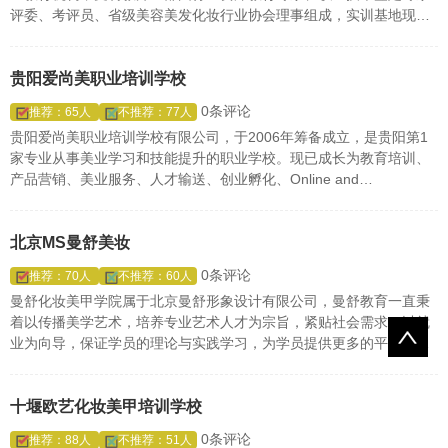
评委、考评员、省级美容美发化妆行业协会理事组成，实训基地现有
实操指导技术总监2人，大型连锁企业技术经理6人，全部采用师承制
授课。
贵阳爱尚美职业培训学校
0条评论
推荐：65人
不推荐：77人
贵阳爱尚美职业培训学校有限公司，于2006年筹备成立，是贵阳第1
家专业从事美业学习和技能提升的职业学校。现已成长为教育培训、
产品营销、美业服务、人才输送、创业孵化、Online and
offline(OTO)并行发展的教育培训业务为一体的整合、紧密的综合教
育服务集团。 爱尚美职业培训机构主要从事美容、美发、化妆、半永
久定妆术、美甲等专业技能培训。
北京MS曼舒美妆
0条评论
推荐：70人
不推荐：60人
曼舒化妆美甲学院属于北京曼舒形象设计有限公司，曼舒教育一直秉
着以传播美学艺术，培养专业艺术人才为宗旨，紧贴社会需求，以就
业为向导，保证学员的理论与实践学习，为学员提供更多的平台和更
广阔的发展空间及就业机会。
十堰欧艺化妆美甲培训学校
0条评论
推荐：88人
不推荐：51人