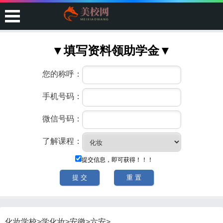
化妆学校
>
学化妆
>
安徽
>
六安
>